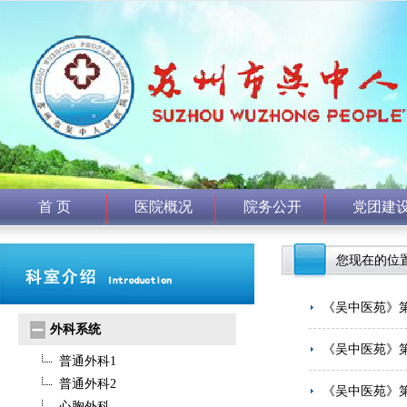
首 页
医院概况
院务公开
党团建
您现在的位置
《吴中医苑》
外科系统
《吴中医苑》
普通外科1
普通外科2
《吴中医苑》
心胸外科